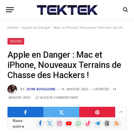
Home
»
Apple en Danger : Mac et iPhone, Nouveaux Terrains de Chasse des Hackers !
TEKTEK
Apple en Danger : Mac et
iPhone, Nouveaux Terrains de
Chasse des Hackers !
BY
JOHN BOISGUENE
14 JANVIER 2025
UPDATED:
14
JANVIER 2025
AUCUN COMMENTAIRE
Nous
Facebook
X
Instagram
YouTube
WhatsApp
TikTok
Telegram
Threads
RSS
suivre
(Twitter)