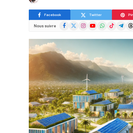
Facebook
Twitter
Pi
Facebook
X
Instagram
YouTube
WhatsApp
TikTok
Telegra
Thr
Nous suivre
(Twitter)