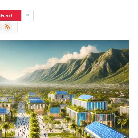
nterest
m
eads
RSS