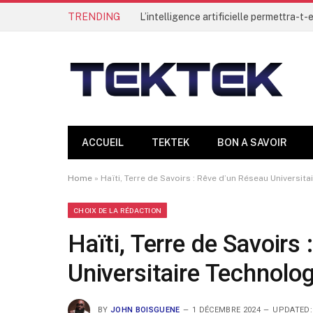
TRENDING
ACCUEIL
TEKTEK
BON A SAVOIR
Home
»
Haïti, Terre de Savoirs : Rêve d’un Réseau Universit
CHOIX DE LA RÉDACTION
Haïti, Terre de Savoirs
Universitaire Technolo
BY
JOHN BOISGUENE
1 DÉCEMBRE 2024
UPDATED: