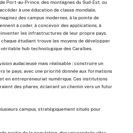
it de Port-au-Prince, des montagnes du Sud-Est, ou
 d’accéder à une éducation de classe mondiale,
Imaginez des campus modernes, à la pointe de
rennent à coder, à concevoir des applications, à
éinventer les infrastructures de leur propre pays.
où chaque étudiant trouve les moyens de développer
n véritable hub technologique des Caraïbes.
vision audacieuse mais réalisable : construire un
rs le pays, avec une priorité donnée aux formations
 et en entrepreneuriat numérique. Ces institutions
aient des phares, éclairant un chemin vers un futur
plusieurs campus, stratégiquement situés pour
de partie de la population, des universitsés ultra-