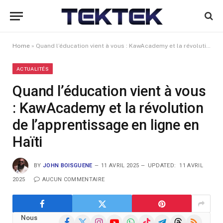
Home
»
Quand l’éducation vient à vous : KawAcademy et la révolution de l’apprentissage en ligne en Haïti
ACTUALITÉS
Quand l’éducation vient à vous
: KawAcademy et la révolution
de l’apprentissage en ligne en
Haïti
BY
JOHN BOISGUENE
11 AVRIL 2025
UPDATED:
11 AVRIL
2025
AUCUN COMMENTAIRE
Nous
Facebook
X
Instagram
YouTube
WhatsApp
TikTok
Telegram
Threads
RSS