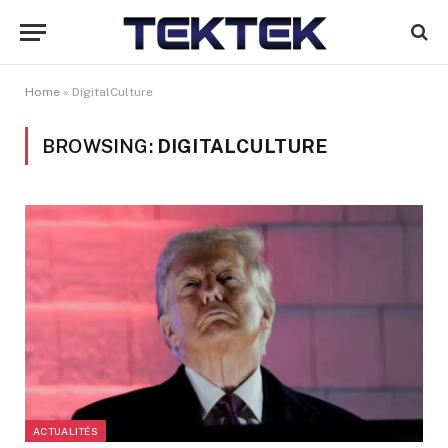
Home
»
DigitalCulture
BROWSING:
DIGITALCULTURE
ACTUALITÉS