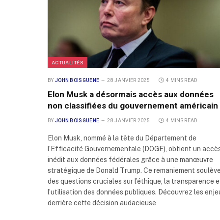
ACTUALITÉS
BY
JOHN BOISGUENE
28 JANVIER 2025
4 MINS READ
Elon Musk a désormais accès aux données
non classifiées du gouvernement américain 
BY
JOHN BOISGUENE
28 JANVIER 2025
4 MINS READ
Elon Musk, nommé à la tête du Département de
l’Efficacité Gouvernementale (DOGE), obtient un accè
inédit aux données fédérales grâce à une manœuvre
stratégique de Donald Trump. Ce remaniement soulèv
des questions cruciales sur l’éthique, la transparence e
l’utilisation des données publiques. Découvrez les enj
derrière cette décision audacieuse