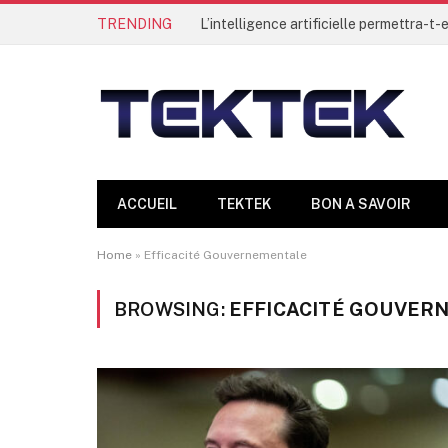
TRENDING
ACCUEIL
TEKTEK
BON A SAVOIR
Home
»
Efficacité Gouvernementale
BROWSING:
EFFICACITÉ GOUVER