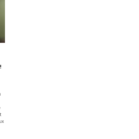
!
s
e
t
eux