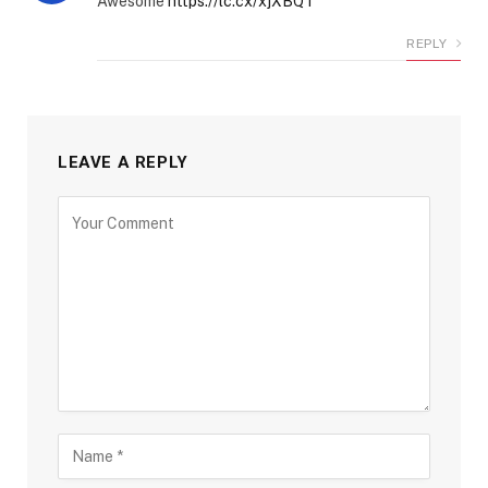
Awesome
https://lc.cx/xjXBQT
REPLY
LEAVE A REPLY