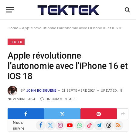
Home
»
Apple révolutionne l’autonomie avec l’iPhone 16 et iOS 18
TEKTEK
Apple révolutionne
l’autonomie avec l’iPhone 16 et
iOS 18
BY
JOHN BOISGUENE
21 SEPTEMBRE 2024
UPDATED:
8
NOVEMBRE 2024
UN COMMENTAIRE
Nous
Facebook
X
Instagram
YouTube
WhatsApp
TikTok
Telegram
Threads
RSS
suivre
(Twitter)