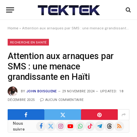
Home
»
Attention aux arnaques par SMS : une menace grandissante en Haïti
RECHERCHE EN SANTÉ
Attention aux arnaques par
SMS : une menace
grandissante en Haïti
BY
JOHN BOISGUENE
29 NOVEMBRE 2024
UPDATED:
18
DÉCEMBRE 2025
AUCUN COMMENTAIRE
Nous
Facebook
X
Instagram
YouTube
WhatsApp
TikTok
Telegram
Threads
RSS
suivre
(Twitter)