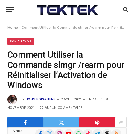
Home
»
Comment Utiliser la Commande slmgr /rearm pour Réinitialiser l’Activation de Windows
BON A SAVOIR
Comment Utiliser la
Commande slmgr /rearm pour
Réinitialiser l’Activation de
Windows
BY
JOHN BOISGUENE
2 AOÛT 2024
UPDATED:
8
NOVEMBRE 2024
AUCUN COMMENTAIRE
Nous
Facebook
X
Instagram
YouTube
WhatsApp
TikTok
Telegram
Threads
RSS