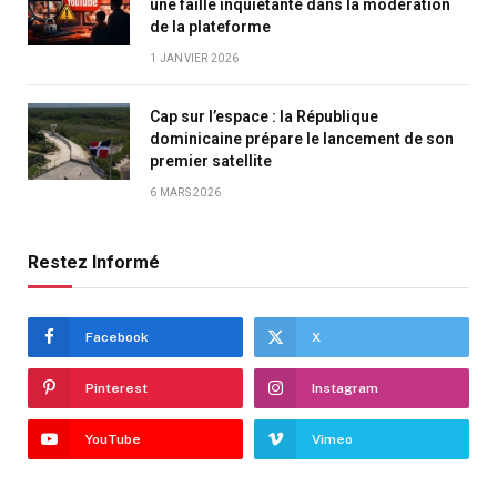
une faille inquiétante dans la modération
de la plateforme
1 JANVIER 2026
Cap sur l’espace : la République
dominicaine prépare le lancement de son
premier satellite
6 MARS 2026
Restez Informé
Facebook
X
Pinterest
Instagram
YouTube
Vimeo