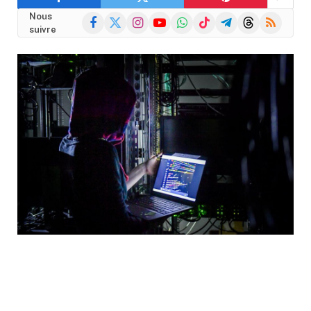
Nous
Facebook
X
Instagram
YouTube
WhatsApp
TikTok
Telegram
Threads
RSS
suivre
(Twitter)