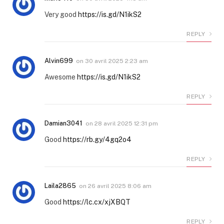
Very good
https://is.gd/N1ikS2
REPLY
Alvin699
on
30 avril 2025 2:23 am
Awesome
https://is.gd/N1ikS2
REPLY
Damian3041
on
28 avril 2025 12:31 pm
Good
https://rb.gy/4gq2o4
REPLY
Laila2865
on
26 avril 2025 8:06 am
Good
https://lc.cx/xjXBQT
REPLY