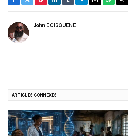
Facebook
Twitter
Pinterest
LinkedIn
Tumblr
Telegram
Email
WhatsApp
Threa
John BOISGUENE
ARTICLES CONNEXES