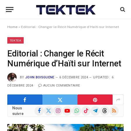
Home
»
Editorial : Changer le Récit Numérique d’Haïti sur Internet
TEKTEK
Editorial : Changer le Récit
Numérique d’Haïti sur Internet
BY
JOHN BOISGUENE
6 DÉCEMBRE 2024
UPDATED:
6
DÉCEMBRE 2024
AUCUN COMMENTAIRE
Nous
Facebook
X
Instagram
YouTube
WhatsApp
TikTok
Telegram
Threads
RSS
suivre
(Twitter)