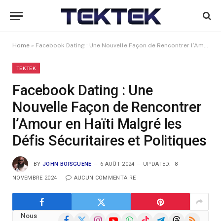
Home
»
Facebook Dating : Une Nouvelle Façon de Rencontrer l’Amour en Haïti Malgré les Défis Sécuritaires et Politiques
TEKTEK
Facebook Dating : Une
Nouvelle Façon de Rencontrer
l’Amour en Haïti Malgré les
Défis Sécuritaires et Politiques
BY
JOHN BOISGUENE
6 AOÛT 2024
UPDATED:
8
NOVEMBRE 2024
AUCUN COMMENTAIRE
Nous
Facebook
X
Instagram
YouTube
WhatsApp
TikTok
Telegram
Threads
RSS