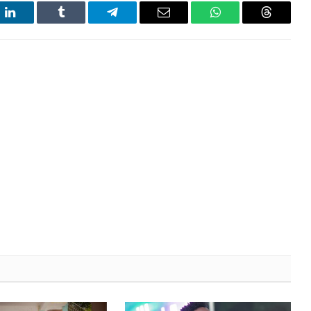
t
LinkedIn
Tumblr
Telegram
Email
WhatsApp
Threads