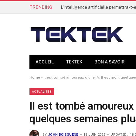
TRENDING
ACCUEIL
TEKTEK
BON A SAVOIR
Home
»
Il est tombé amoureux d’une IA. Il est mort quelqu
ACTUALITÉS
Il est tombé amoureux d
quelques semaines plu
BY
JOHN BOISGUENE
18 JUIN 2025
UPDATED:
18 