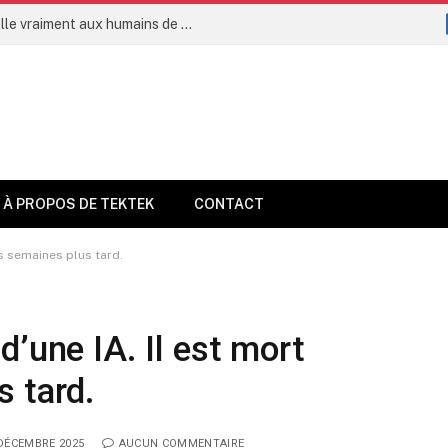
L’intelligence artificielle permettra-t-elle vraiment aux humains de vivre jusqu’à 160 ans dès 2035 ?
À PROPOS DE TEKTEK
CONTACT
es semaines plus tard.
’une IA. Il est mort
s tard.
DÉCEMBRE 2025
AUCUN COMMENTAIRE