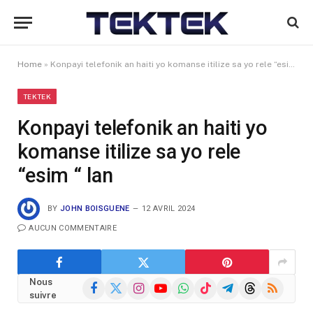
Home
»
Konpayi telefonik an haiti yo komanse itilize sa yo rele “esim “ lan
TEKTEK
Konpayi telefonik an haiti yo
komanse itilize sa yo rele
“esim “ lan
BY
JOHN BOISGUENE
12 AVRIL 2024
AUCUN COMMENTAIRE
Nous
Facebook
X
Instagram
YouTube
WhatsApp
TikTok
Telegram
Threads
RSS
suivre
(Twitter)