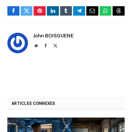
Facebook
Twitter
Pinterest
LinkedIn
Tumblr
Telegram
Email
WhatsApp
Threa
John BOISGUENE
Website
Facebook
X
(Twitter)
ARTICLES CONNEXES