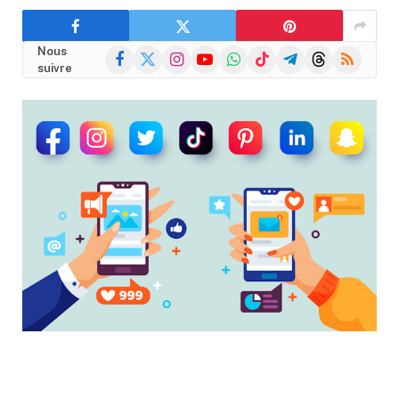
Nous
Facebook
X
Instagram
YouTube
WhatsApp
TikTok
Telegram
Threads
RSS
suivre
(Twitter)