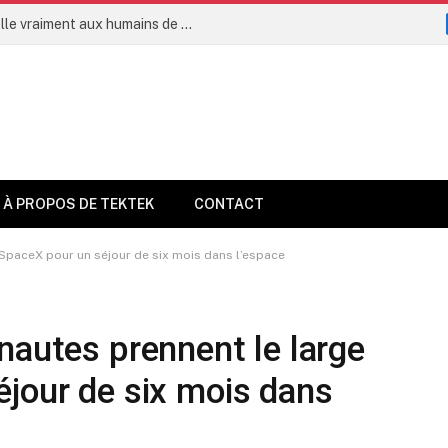
L’intelligence artificielle permettra-t-elle vraiment aux humains de vivre jusqu’à 160 ans dès 2035 ?
À PROPOS DE TEKTEK
CONTACT
 SpaceX pour un séjour de six mois dans l’espace
nautes prennent le large
jour de six mois dans