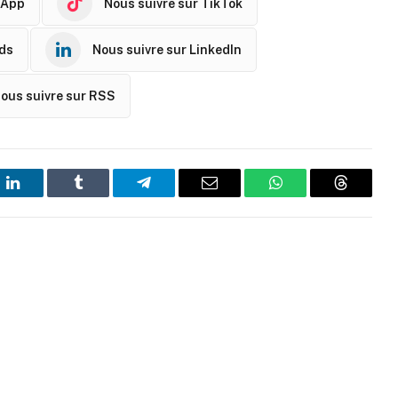
sApp
Nous suivre sur TikTok
ads
Nous suivre sur LinkedIn
ous suivre sur RSS
t
LinkedIn
Tumblr
Telegram
Email
WhatsApp
Threads