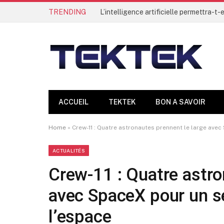
TRENDING
ACCUEIL
TEKTEK
BON A SAVOIR
Home
»
Crew-11 : Quatre astronautes prennent le large avec
ACTUALITÉS
Crew-11 : Quatre astro
avec SpaceX pour un sé
l’espace