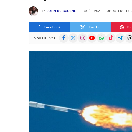
BY
JOHN BOISGUENE
1 AOÛT 2025
UPDATED:
18 
Facebook
Twitter
Pi
Facebook
X
Instagram
YouTube
WhatsApp
TikTok
Telegra
Thr
Nous suivre
(Twitter)