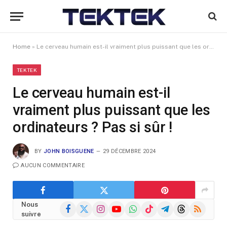
Home
»
Le cerveau humain est-il vraiment plus puissant que les ordinateurs ? Pas si sûr !
TEKTEK
Le cerveau humain est-il
vraiment plus puissant que les
ordinateurs ? Pas si sûr !
BY
JOHN BOISGUENE
29 DÉCEMBRE 2024
AUCUN COMMENTAIRE
Nous
Facebook
X
Instagram
YouTube
WhatsApp
TikTok
Telegram
Threads
RSS
suivre
(Twitter)