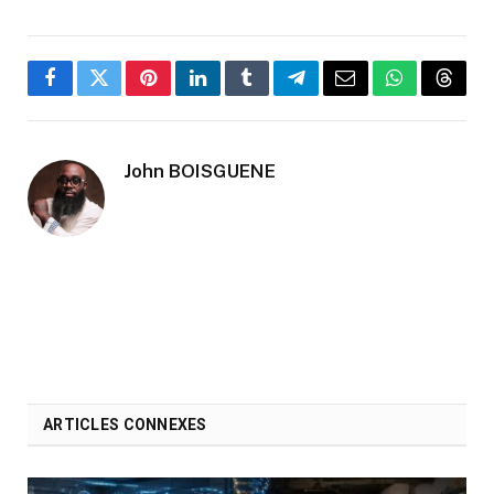
Facebook
Twitter
Pinterest
LinkedIn
Tumblr
Telegram
Email
WhatsApp
Threa
John BOISGUENE
ARTICLES CONNEXES