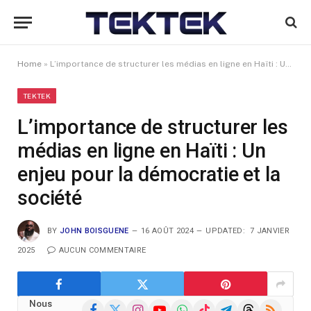
Home
»
L’importance de structurer les médias en ligne en Haïti : Un enjeu pour la démocratie et la société
TEKTEK
L’importance de structurer les
médias en ligne en Haïti : Un
enjeu pour la démocratie et la
société
BY
JOHN BOISGUENE
16 AOÛT 2024
UPDATED:
7 JANVIER
2025
AUCUN COMMENTAIRE
Nous
Facebook
X
Instagram
YouTube
WhatsApp
TikTok
Telegram
Threads
RSS