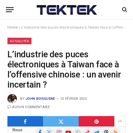
Home
»
L’industrie des puces électroniques à Taiwan face à l’offensive chinoise : un avenir incertain ?
ACTUALITÉS
L’industrie des puces
électroniques à Taiwan face à
l’offensive chinoise : un avenir
incertain ?
BY
JOHN BOISGUENE
10 FÉVRIER 2025
AUCUN COMMENTAIRE
Nous
Facebook
X
Instagram
YouTube
WhatsApp
TikTok
Telegram
Threads
RSS