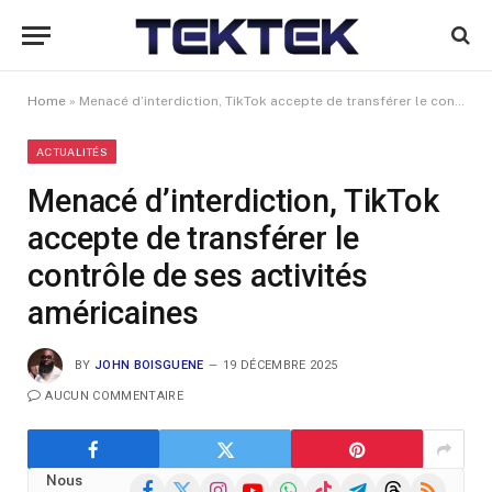
Home
»
Menacé d’interdiction, TikTok accepte de transférer le contrôle de ses activités américaines
ACTUALITÉS
Menacé d’interdiction, TikTok
accepte de transférer le
contrôle de ses activités
américaines
BY
JOHN BOISGUENE
19 DÉCEMBRE 2025
AUCUN COMMENTAIRE
Nous
Facebook
X
Instagram
YouTube
WhatsApp
TikTok
Telegram
Threads
RSS