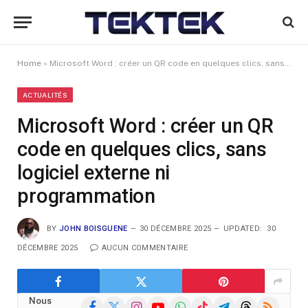
Home
»
Microsoft Word : créer un QR code en quelques clics, sans logiciel externe ni programmation
ACTUALITÉS
Microsoft Word : créer un QR
code en quelques clics, sans
logiciel externe ni
programmation
BY
JOHN BOISGUENE
30 DÉCEMBRE 2025
UPDATED:
30
DÉCEMBRE 2025
AUCUN COMMENTAIRE
Nous
Facebook
X
Instagram
YouTube
WhatsApp
TikTok
Telegram
Threads
RSS