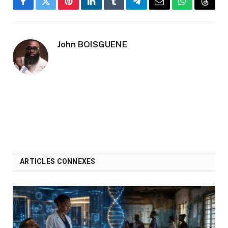
Facebook
Twitter
Pinterest
LinkedIn
Tumblr
Telegram
Email
WhatsApp
Threa
John BOISGUENE
ARTICLES CONNEXES