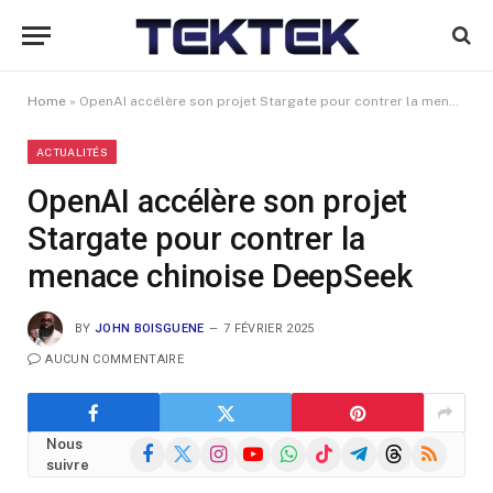
Home
»
OpenAI accélère son projet Stargate pour contrer la menace chinoise DeepSeek
ACTUALITÉS
OpenAI accélère son projet
Stargate pour contrer la
menace chinoise DeepSeek
BY
JOHN BOISGUENE
7 FÉVRIER 2025
AUCUN COMMENTAIRE
Nous
Facebook
X
Instagram
YouTube
WhatsApp
TikTok
Telegram
Threads
RSS
suivre
(Twitter)