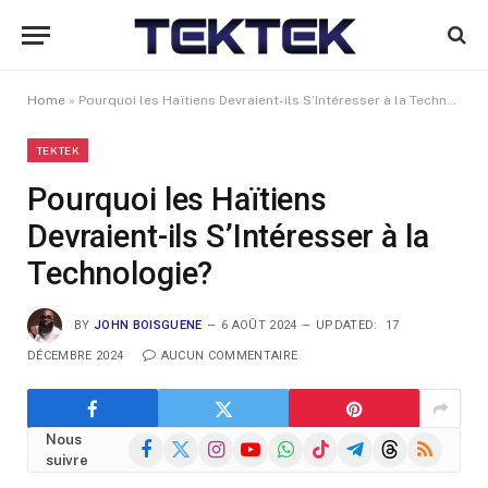
Home
»
Pourquoi les Haïtiens Devraient-ils S’Intéresser à la Technologie?
TEKTEK
Pourquoi les Haïtiens
Devraient-ils S’Intéresser à la
Technologie?
BY
JOHN BOISGUENE
6 AOÛT 2024
UPDATED:
17
DÉCEMBRE 2024
AUCUN COMMENTAIRE
Nous
Facebook
X
Instagram
YouTube
WhatsApp
TikTok
Telegram
Threads
RSS
suivre
(Twitter)