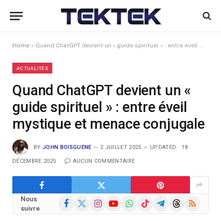
Home
»
Quand ChatGPT devient un « guide spirituel » : entre éveil mystique et menace conjugale
ACTUALITÉS
Quand ChatGPT devient un «
guide spirituel » : entre éveil
mystique et menace conjugale
BY
JOHN BOISGUENE
2 JUILLET 2025
UPDATED:
18
DÉCEMBRE 2025
AUCUN COMMENTAIRE
Nous
Facebook
X
Instagram
YouTube
WhatsApp
TikTok
Telegram
Threads
RSS
suivre
(Twitter)