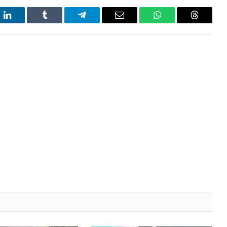
t
LinkedIn
Tumblr
Telegram
Email
WhatsApp
Threads