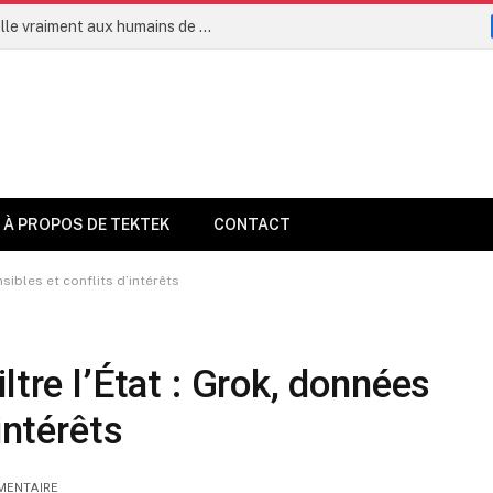
L’intelligence artificielle permettra-t-elle vraiment aux humains de vivre jusqu’à 160 ans dès 2035 ?
À PROPOS DE TEKTEK
CONTACT
sibles et conflits d’intérêts
ltre l’État : Grok, données
intérêts
MENTAIRE