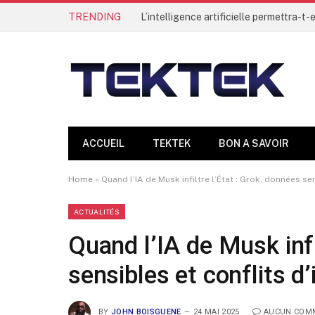
TRENDING
ACCUEIL
TEKTEK
BON A SAVOIR
Home
»
Quand l’IA de Musk infiltre l’État : Grok, données sen
ACTUALITÉS
Quand l’IA de Musk infi
sensibles et conflits d’
BY
JOHN BOISGUENE
24 MAI 2025
AUCUN COM