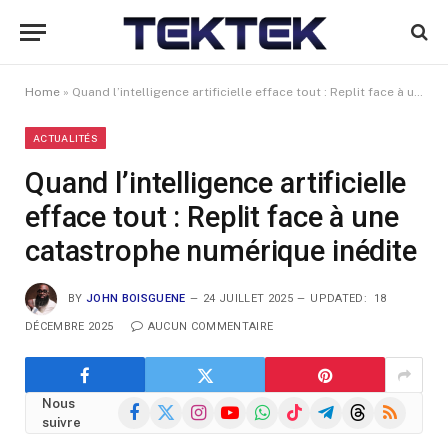
Home
»
Quand l’intelligence artificielle efface tout : Replit face à une catastrophe numérique inédite
ACTUALITÉS
Quand l’intelligence artificielle
efface tout : Replit face à une
catastrophe numérique inédite
BY
JOHN BOISGUENE
24 JUILLET 2025
UPDATED:
18
DÉCEMBRE 2025
AUCUN COMMENTAIRE
Nous
Facebook
X
Instagram
YouTube
WhatsApp
TikTok
Telegram
Threads
RSS
suivre
(Twitter)