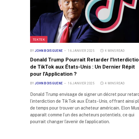
TEKTEK
BY
JOHN BOISGUENE
16 JANVIER 2025
4 MINS READ
Donald Trump Pourrait Retarder l’Interdicti
de TikTok aux États-Unis : Un Dernier Répit
pour l’Application ?
BY
JOHN BOISGUENE
16 JANVIER 2025
4 MINS READ
Donald Trump envisage de signer un décret pour retar
l’interdiction de TikTok aux États-Unis, offrant ainsi p
de temps pour trouver un acheteur américain. Elon Mu
apparaît comme l’un des acheteurs potentiels, ce qui
pourrait changer l’avenir de l’application.