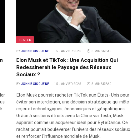
TEKTEK
BY
JOHN BOISGUENE
15 JANVIER 2025
5 MINS READ
on
Elon Musk et TikTok : Une Acquisition Qui
Redessinerait le Paysage des Réseaux
Sociaux ?
BY
JOHN BOISGUENE
15 JANVIER 2025
5 MINS READ
der
Elon Musk pourrait racheter TikTok aux États-Unis pour
lus
éviter son interdiction, une décision stratégique qui mêle
sk
enjeux technologiques, économiques et géopolitiques.
Grâce à ses liens étroits avec la Chine via Tesla, Musk
apparaît comme un acquéreur idéal pour ByteDance. Ce
rachat pourrait bouleverser l’univers des réseaux sociaux
et renforcer l’influence mondiale de Musk.