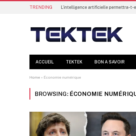
TRENDING
ACCUEIL
TEKTEK
BON A SAVOIR
Home
»
Économie numérique
BROWSING:
ÉCONOMIE NUMÉRIQ