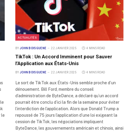
ACTUALITÉS
BY
JOHN BOISGUENE
22 JANVIER 2025
4 MINS READ
TikTok : Un Accord Imminent pour Sauver
l’Application aux États-Unis
BY
JOHN BOISGUENE
22 JANVIER 2025
4 MINS READ
us
Le sort de TikTok aux États-Unis semble proche d’un
s
dénouement. Bill Ford, membre du conseil
d’administration de ByteDance, a déclaré qu’un accord
le
pourrait être conclu d’ici la fin de la semaine pour éviter
sk
l’interdiction de l’application. Alors que Donald Trump a
 le
repoussé de 75 jours l’application d’une loi exigeant la
cession de TikTok, les négociations impliquent
ByteDance, les gouvernements américain et chinois, ainsi