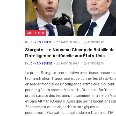
ACTUALITÉS
BY
JOHN BOISGUENE
22 JANVIER 2025
4 MINS READ
Stargate : Le Nouveau Champ de Bataille de
l’Intelligence Artificielle aux États-Unis
BY
JOHN BOISGUENE
22 JANVIER 2025
4 MINS READ
Le projet Stargate, une initiative ambitieuse lancée so
l’administration Trump, vise à positionner les États-Uni
en leader mondial de l’intelligence artificielle. Soutenu
par des géants comme Microsoft, Oracle, et Softbank, 
projet suscite des tensions, notamment entre Elon Mu
et Sam Altman (OpenAI). Alors que les négociations sur
financement et les objectifs stratégiques se
poursuivent, Stargate pourrait redéfinir l’avenir de l’IA