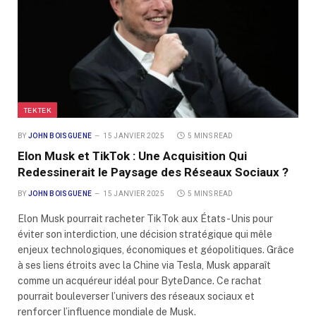
TEKTEK
BY
JOHN BOISGUENE
15 JANVIER 2025
5 MINS READ
Elon Musk et TikTok : Une Acquisition Qui
Redessinerait le Paysage des Réseaux Sociaux ?
BY
JOHN BOISGUENE
15 JANVIER 2025
5 MINS READ
Elon Musk pourrait racheter TikTok aux États-Unis pour
éviter son interdiction, une décision stratégique qui mêle
enjeux technologiques, économiques et géopolitiques. Grâce
à ses liens étroits avec la Chine via Tesla, Musk apparaît
comme un acquéreur idéal pour ByteDance. Ce rachat
pourrait bouleverser l’univers des réseaux sociaux et
renforcer l’influence mondiale de Musk.