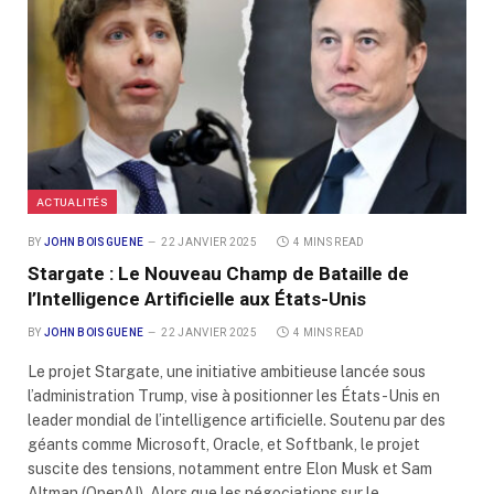
ACTUALITÉS
BY
JOHN BOISGUENE
22 JANVIER 2025
4 MINS READ
Stargate : Le Nouveau Champ de Bataille de
l’Intelligence Artificielle aux États-Unis
BY
JOHN BOISGUENE
22 JANVIER 2025
4 MINS READ
Le projet Stargate, une initiative ambitieuse lancée sous
l’administration Trump, vise à positionner les États-Unis en
leader mondial de l’intelligence artificielle. Soutenu par des
géants comme Microsoft, Oracle, et Softbank, le projet
suscite des tensions, notamment entre Elon Musk et Sam
Altman (OpenAI). Alors que les négociations sur le