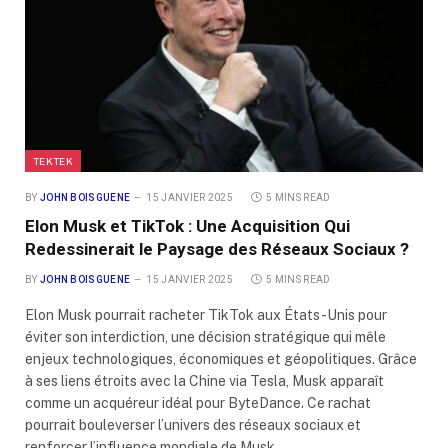
TEKTEK
BY
JOHN BOISGUENE
15 JANVIER 2025
5 MINS READ
Elon Musk et TikTok : Une Acquisition Qui
Redessinerait le Paysage des Réseaux Sociaux ?
BY
JOHN BOISGUENE
15 JANVIER 2025
5 MINS READ
Elon Musk pourrait racheter TikTok aux États-Unis pour
éviter son interdiction, une décision stratégique qui mêle
enjeux technologiques, économiques et géopolitiques. Grâce
à ses liens étroits avec la Chine via Tesla, Musk apparaît
comme un acquéreur idéal pour ByteDance. Ce rachat
pourrait bouleverser l’univers des réseaux sociaux et
renforcer l’influence mondiale de Musk.