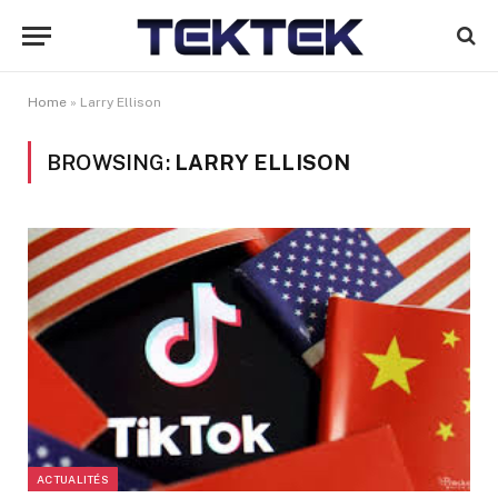
Home
»
Larry Ellison
BROWSING:
LARRY ELLISON
ACTUALITÉS