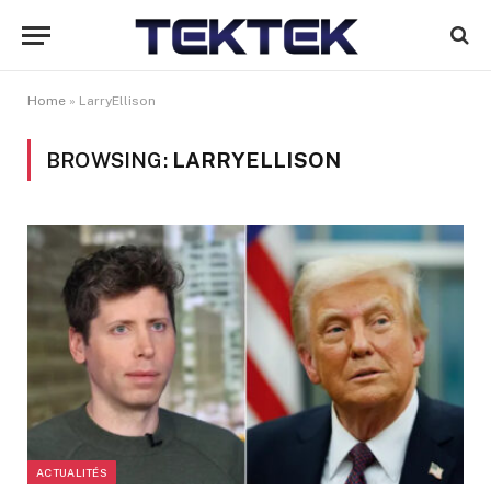
Home
»
LarryEllison
BROWSING:
LARRYELLISON
ACTUALITÉS