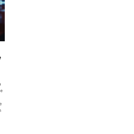
e
à
me
e
n