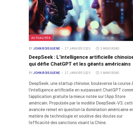
ACTUALITÉS
BY
JOHN BOISGUENE
27 JANVIER 2025
3 MINS READ
DeepSeek : L’intelligence artificielle chinois
qui défie ChatGPT et les géants américains
BY
JOHN BOISGUENE
27 JANVIER 2025
3 MINS READ
DeepSeek, une startup chinoise, bouleverse la course 
l’intelligence artificielle en surpassant ChatGPT com
l’application gratuite la mieux notée sur l’App Store
américain. Propulsée par le modèle DeepSeek-V3, cett
avancée remet en question la domination américaine e
matière de technologie et soulève des doutes sur
l’efficacité des sanctions visant la Chine.