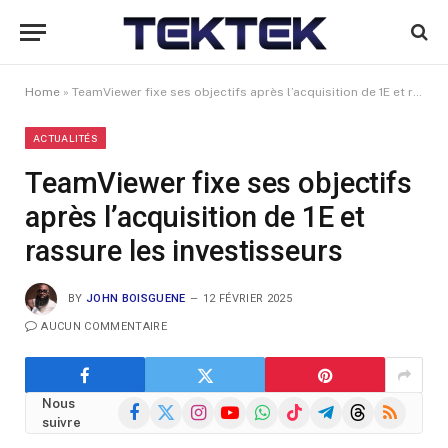
Home
»
TeamViewer fixe ses objectifs après l’acquisition de 1E et rassure les investisseurs
ACTUALITÉS
TeamViewer fixe ses objectifs
après l’acquisition de 1E et
rassure les investisseurs
BY
JOHN BOISGUENE
12 FÉVRIER 2025
AUCUN COMMENTAIRE
Nous
Facebook
X
Instagram
YouTube
WhatsApp
TikTok
Telegram
Threads
RSS
suivre
(Twitter)