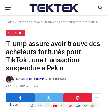
Home
»
Trump assure avoir trouvé des acheteurs fortunés pour TikTok : une transaction suspendue à Pékin
ACTUALITÉS
Trump assure avoir trouvé des
acheteurs fortunés pour
TikTok : une transaction
suspendue à Pékin
BY
JOHN BOISGUENE
29 JUIN 2025
AUCUN COMMENTAIRE
Nous
Facebook
X
Instagram
YouTube
WhatsApp
TikTok
Telegram
Threads
RSS