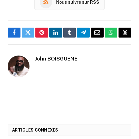
Nous suivre sur RSS
Facebook
Twitter
Pinterest
LinkedIn
Tumblr
Telegram
Email
WhatsApp
Threa
John BOISGUENE
ARTICLES CONNEXES