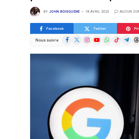
BY
JOHN BOISGUENE
18 AVRIL 2025
AUCUN CO
Facebook
Twitter
Pi
Facebook
X
Instagram
YouTube
WhatsApp
TikTok
Telegra
Thr
Nous suivre
(Twitter)