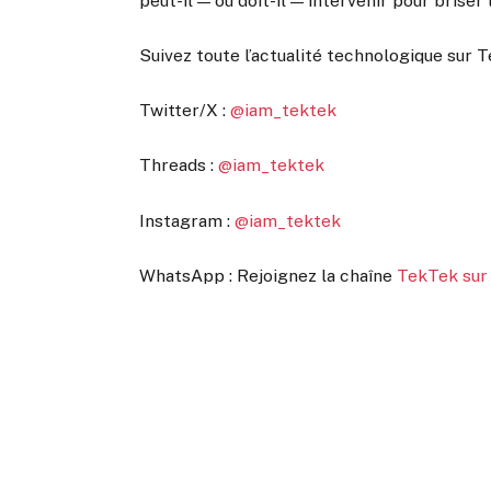
peut-il — ou doit-il — intervenir pour brise
Suivez toute l’actualité technologique sur T
Twitter/X :
@iam_tektek
Threads :
@iam_tektek
Instagram :
@iam_tektek
WhatsApp : Rejoignez la chaîne
TekTek su