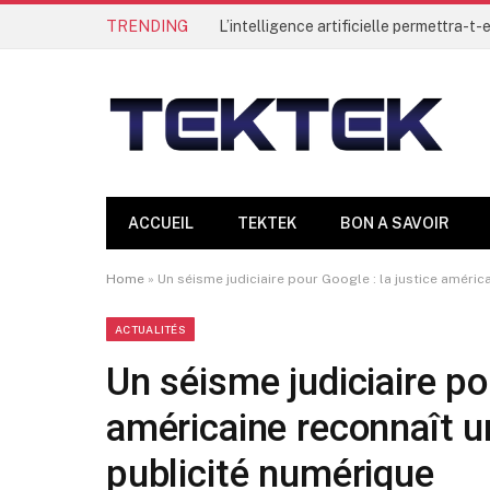
TRENDING
ACCUEIL
TEKTEK
BON A SAVOIR
Home
»
Un séisme judiciaire pour Google : la justice améri
ACTUALITÉS
Un séisme judiciaire po
américaine reconnaît u
publicité numérique