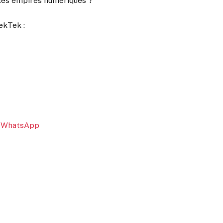
r les empires numériques ?
ekTek :
r WhatsApp