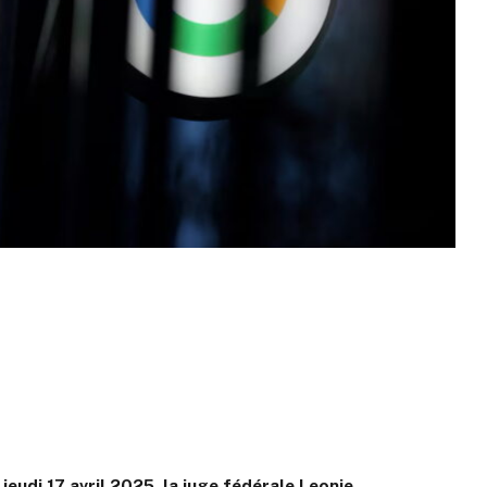
jeudi 17 avril 2025, la juge fédérale Leonie