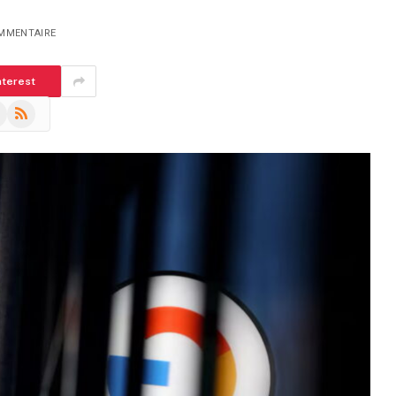
MMENTAIRE
nterest
m
eads
RSS