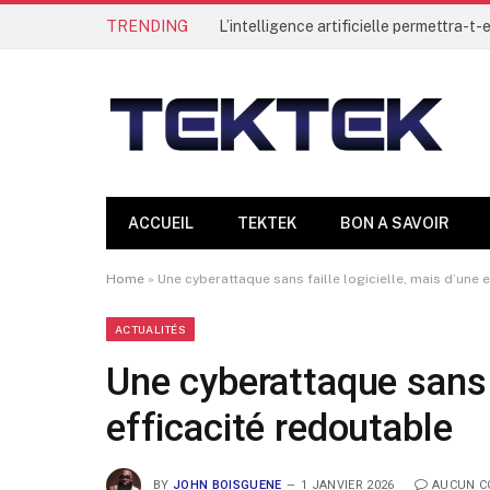
TRENDING
ACCUEIL
TEKTEK
BON A SAVOIR
Home
»
Une cyberattaque sans faille logicielle, mais d’une 
ACTUALITÉS
Une cyberattaque sans f
efficacité redoutable
BY
JOHN BOISGUENE
1 JANVIER 2026
AUCUN C