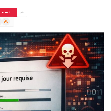
nterest
m
eads
RSS