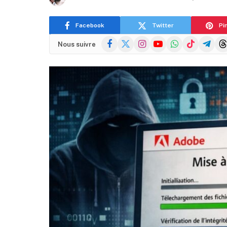
Facebook
Twitter
Pi
Facebook
X
Instagram
YouTube
WhatsApp
TikTok
Telegra
Thr
Nous suivre
(Twitter)