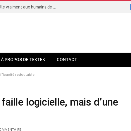
L’intelligence artificielle permettra-t-elle vraiment aux humains de vivre jusqu’à 160 ans dès 2035 ?
À PROPOS DE TEKTEK
CONTACT
efficacité redoutable
aille logicielle, mais d’une
OMMENTAIRE