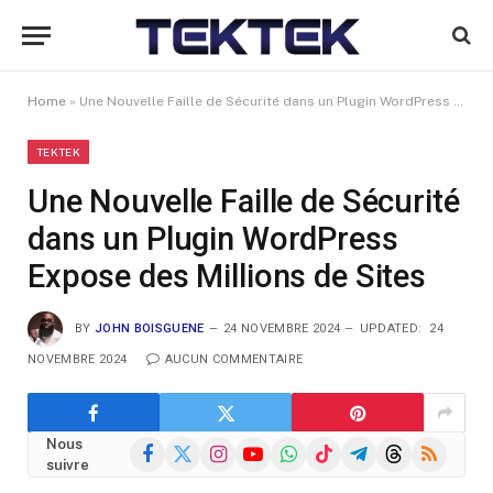
Home
»
Une Nouvelle Faille de Sécurité dans un Plugin WordPress Expose des Millions de Sites
TEKTEK
Une Nouvelle Faille de Sécurité
dans un Plugin WordPress
Expose des Millions de Sites
BY
JOHN BOISGUENE
24 NOVEMBRE 2024
UPDATED:
24
NOVEMBRE 2024
AUCUN COMMENTAIRE
Nous
Facebook
X
Instagram
YouTube
WhatsApp
TikTok
Telegram
Threads
RSS
suivre
(Twitter)