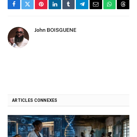
Facebook
Twitter
Pinterest
LinkedIn
Tumblr
Telegram
Email
WhatsApp
Threa
John BOISGUENE
ARTICLES CONNEXES