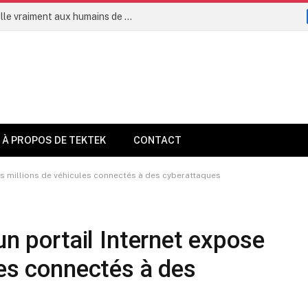
L’intelligence artificielle permettra-t-elle vraiment aux humains de vivre jusqu’à 160 ans dès 2035 ?
À PROPOS DE TEKTEK
CONTACT
es millions de véhicules connectés à des cyberattaques
un portail Internet expose
les connectés à des