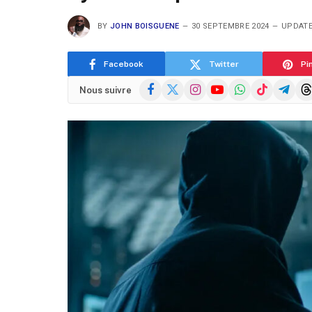
BY
JOHN BOISGUENE
30 SEPTEMBRE 2024
UPDATE
Facebook
Twitter
Pi
Facebook
X
Instagram
YouTube
WhatsApp
TikTok
Telegra
Thr
Nous suivre
(Twitter)