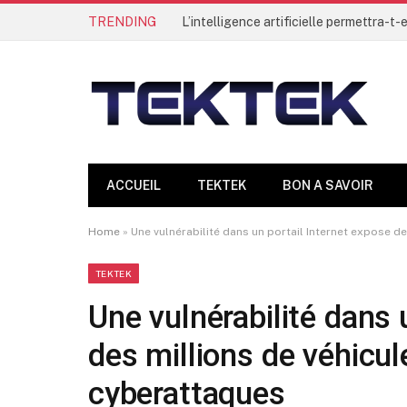
TRENDING
ACCUEIL
TEKTEK
BON A SAVOIR
Home
»
Une vulnérabilité dans un portail Internet expose d
TEKTEK
Une vulnérabilité dans 
des millions de véhicu
cyberattaques