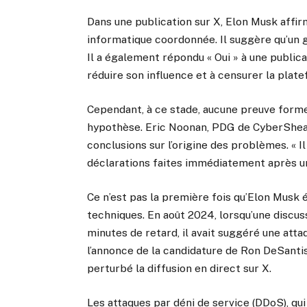
Dans une publication sur X, Elon Musk affi
informatique coordonnée. Il suggère qu’un g
Il a également répondu « Oui » à une public
réduire son influence et à censurer la plat
Cependant, à ce stade, aucune preuve forme
hypothèse. Eric Noonan, PDG de CyberSheath
conclusions sur l’origine des problèmes. « I
déclarations faites immédiatement après une
Ce n’est pas la première fois qu’Elon Musk
techniques. En août 2024, lorsqu’une discu
minutes de retard, il avait suggéré une att
l’annonce de la candidature de Ron DeSantis
perturbé la diffusion en direct sur X.
Les attaques par déni de service (DDoS), qu