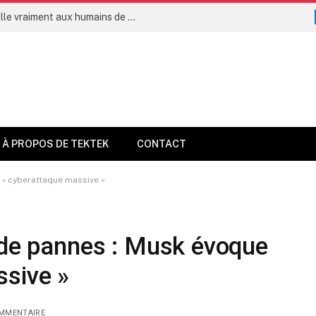
L’intelligence artificielle permettra-t-elle vraiment aux humains de vivre jusqu’à 160 ans dès 2035 ?
À PROPOS DE TEKTEK
CONTACT
 « cyberattaque massive »
 de pannes : Musk évoque
ssive »
MMENTAIRE