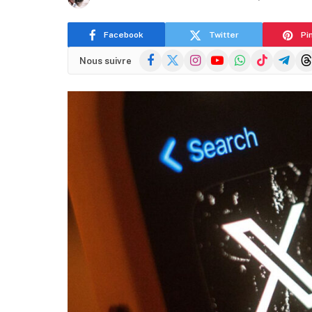
Facebook
Twitter
Pi
Facebook
X
Instagram
YouTube
WhatsApp
TikTok
Telegra
Thr
Nous suivre
(Twitter)