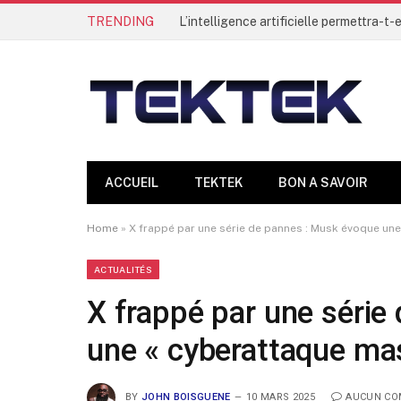
TRENDING
ACCUEIL
TEKTEK
BON A SAVOIR
Home
»
X frappé par une série de pannes : Musk évoque une
ACTUALITÉS
X frappé par une série
une « cyberattaque ma
BY
JOHN BOISGUENE
10 MARS 2025
AUCUN CO