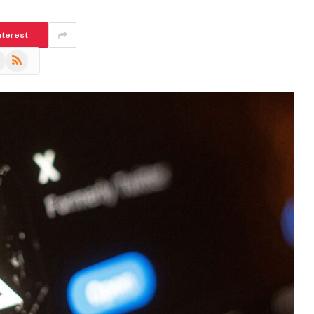
nterest
m
eads
RSS