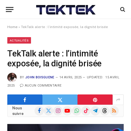
Home
»
TekTalk alerte : l’intimité exposée, la dignité brisée
ACTUALITÉS
TekTalk alerte : l’intimité
exposée, la dignité brisée
BY
JOHN BOISGUENE
14 AVRIL 2025
UPDATED:
15 AVRIL
2025
AUCUN COMMENTAIRE
Nous
Facebook
X
Instagram
YouTube
WhatsApp
TikTok
Telegram
Threads
RSS
suivre
(Twitter)