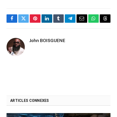
Facebook
Twitter
Pinterest
LinkedIn
Tumblr
Telegram
Email
WhatsApp
Threa
John BOISGUENE
ARTICLES CONNEXES