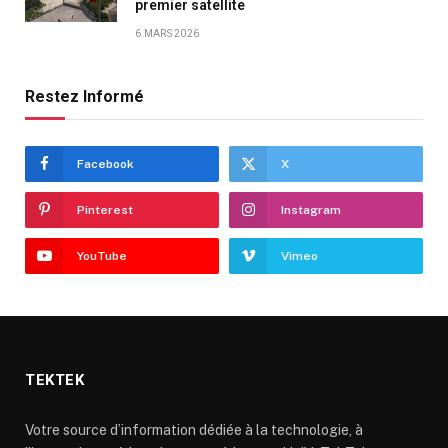
premier satellite
6 MARS 2026
Restez Informé
Facebook
X
Pinterest
Instagram
YouTube
Vimeo
TEKTEK
Votre source d’information dédiée à la technologie, à