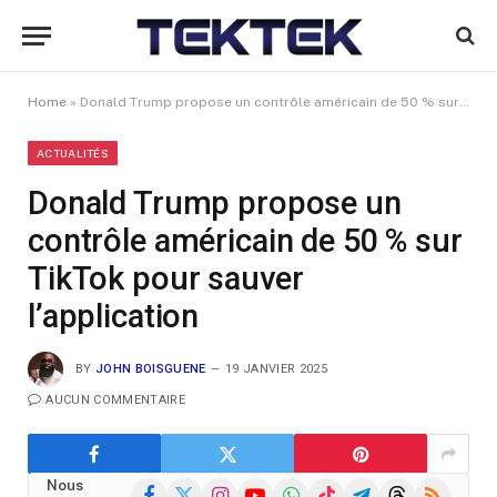
Home
»
Donald Trump propose un contrôle américain de 50 % sur TikTok pour sauver l’application
ACTUALITÉS
Donald Trump propose un
contrôle américain de 50 % sur
TikTok pour sauver
l’application
BY
JOHN BOISGUENE
19 JANVIER 2025
AUCUN COMMENTAIRE
Nous
Facebook
X
Instagram
YouTube
WhatsApp
TikTok
Telegram
Threads
RSS