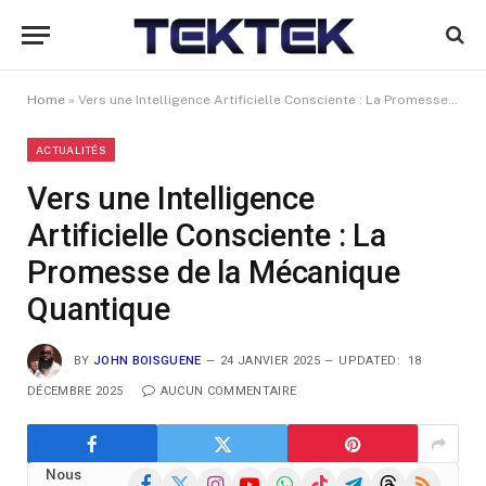
Home
»
Vers une Intelligence Artificielle Consciente : La Promesse de la Mécanique Quantique
ACTUALITÉS
Vers une Intelligence
Artificielle Consciente : La
Promesse de la Mécanique
Quantique
BY
JOHN BOISGUENE
24 JANVIER 2025
UPDATED:
18
DÉCEMBRE 2025
AUCUN COMMENTAIRE
Nous
Facebook
X
Instagram
YouTube
WhatsApp
TikTok
Telegram
Threads
RSS