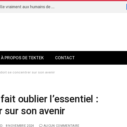
L’intelligence artificielle permettra-t-elle vraiment aux humains de vivre jusqu’à 160 ans dès 2035 ?
À PROPOS DE TEKTEK
CONTACT
ti doit se concentrer sur son avenir
fait oublier l’essentiel :
r sur son avenir
D:
8 NOVEMBRE 2024
AUCUN COMMENTAIRE