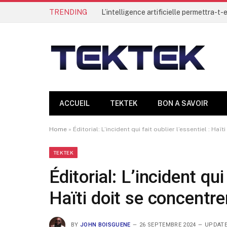
TRENDING
ACCUEIL
TEKTEK
BON A SAVOIR
Home
»
Éditorial: L’incident qui fait oublier l’essentiel : Haï
TEKTEK
Éditorial: L’incident qui 
Haïti doit se concentre
BY
JOHN BOISGUENE
26 SEPTEMBRE 2024
UPDATE