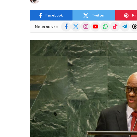
Facebook
Twitter
Pi
Facebook
X
Instagram
YouTube
WhatsApp
TikTok
Telegra
Thr
Nous suivre
(Twitter)