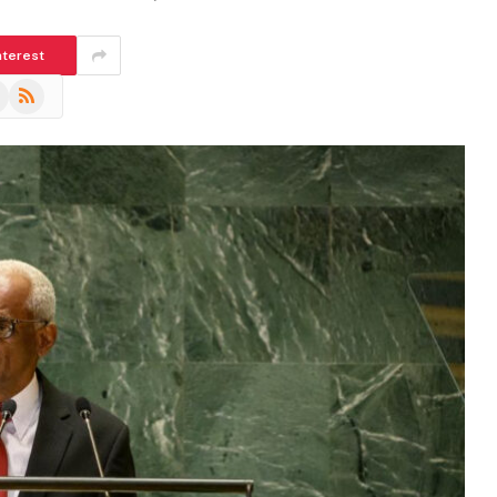
nterest
m
eads
RSS