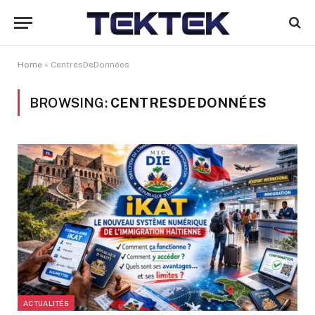
Home
»
CentresDeDonnées
BROWSING:
CENTRESDEDONNÉES
ACTUALITÉS