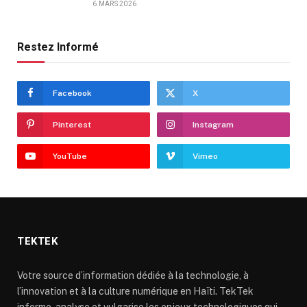
6 MARS 2026
Restez Informé
Facebook
X
Pinterest
Instagram
YouTube
Vimeo
TEKTEK
Votre source d’information dédiée à la technologie, à
l’innovation et à la culture numérique en Haïti. TekTek