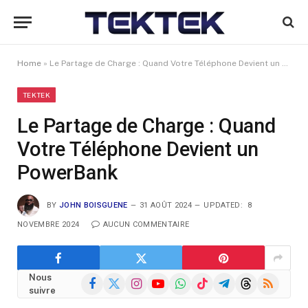
Home
»
Le Partage de Charge : Quand Votre Téléphone Devient un PowerBank
TEKTEK
Le Partage de Charge : Quand
Votre Téléphone Devient un
PowerBank
BY
JOHN BOISGUENE
31 AOÛT 2024
UPDATED:
8
NOVEMBRE 2024
AUCUN COMMENTAIRE
Nous
Facebook
X
Instagram
YouTube
WhatsApp
TikTok
Telegram
Threads
RSS
suivre
(Twitter)