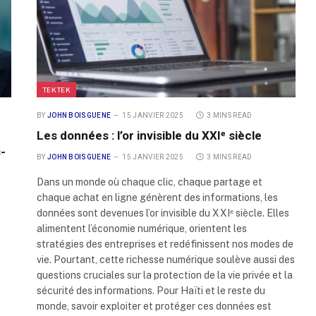
TEKTEK
BY
JOHN BOISGUENE
15 JANVIER 2025
3 MINS READ
Les données : l’or invisible du XXIᵉ siècle
s-
BY
JOHN BOISGUENE
15 JANVIER 2025
3 MINS READ
Dans un monde où chaque clic, chaque partage et
chaque achat en ligne génèrent des informations, les
données sont devenues l’or invisible du XXIᵉ siècle. Elles
alimentent l’économie numérique, orientent les
stratégies des entreprises et redéfinissent nos modes de
vie. Pourtant, cette richesse numérique soulève aussi des
questions cruciales sur la protection de la vie privée et la
sécurité des informations. Pour Haïti et le reste du
monde, savoir exploiter et protéger ces données est