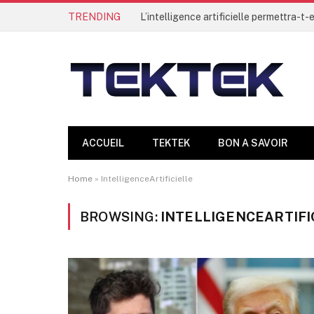
TRENDING
ACCUEIL
TEKTEK
BON A SAVOIR
Home
»
IntelligenceArtificielle
BROWSING:
INTELLIGENCEARTIFI