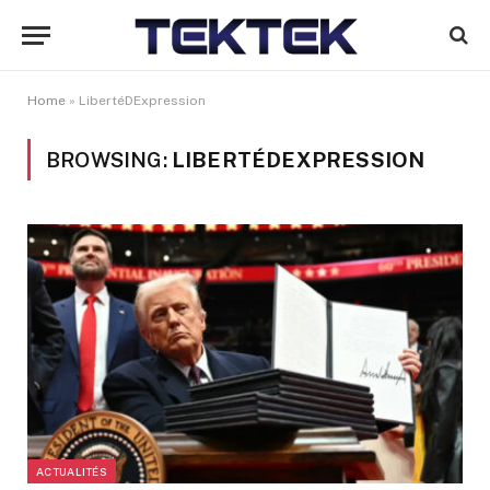
Home
»
LibertéDExpression
BROWSING:
LIBERTÉDEXPRESSION
ACTUALITÉS