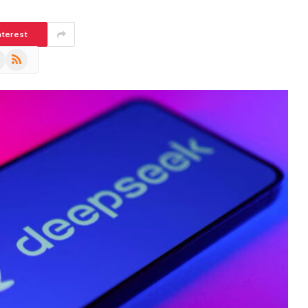
nterest
m
eads
RSS