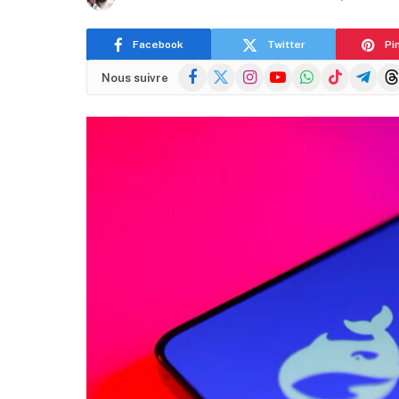
Facebook
Twitter
Pi
Facebook
X
Instagram
YouTube
WhatsApp
TikTok
Telegra
Thr
Nous suivre
(Twitter)