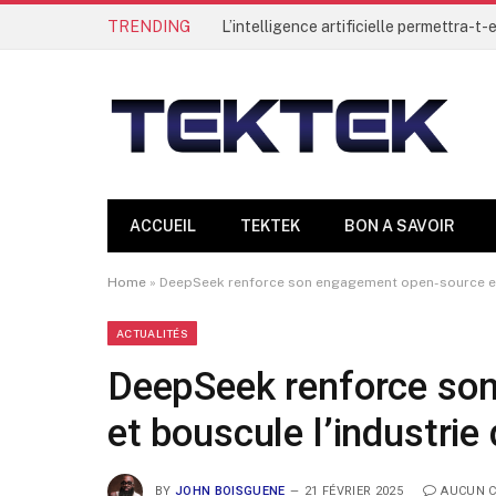
TRENDING
ACCUEIL
TEKTEK
BON A SAVOIR
Home
»
DeepSeek renforce son engagement open-source et b
ACTUALITÉS
DeepSeek renforce so
et bouscule l’industrie 
BY
JOHN BOISGUENE
21 FÉVRIER 2025
AUCUN 