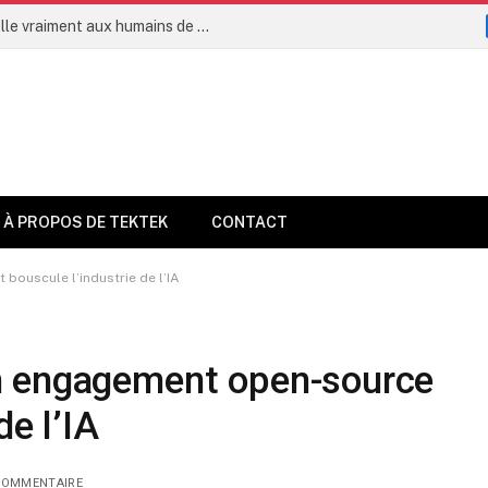
L’intelligence artificielle permettra-t-elle vraiment aux humains de vivre jusqu’à 160 ans dès 2035 ?
À PROPOS DE TEKTEK
CONTACT
ouscule l’industrie de l’IA
n engagement open-source
de l’IA
COMMENTAIRE