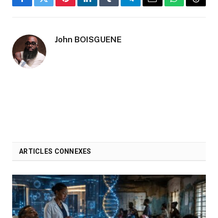
Facebook
Twitter
Pinterest
LinkedIn
Tumblr
Telegram
Email
WhatsApp
Threa
John BOISGUENE
ARTICLES CONNEXES