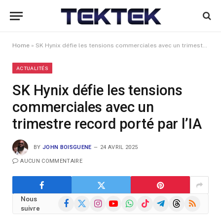
Home
»
SK Hynix défie les tensions commerciales avec un trimestre record porté par l’IA
ACTUALITÉS
SK Hynix défie les tensions
commerciales avec un
trimestre record porté par l’IA
BY
JOHN BOISGUENE
24 AVRIL 2025
AUCUN COMMENTAIRE
Nous
Facebook
X
Instagram
YouTube
WhatsApp
TikTok
Telegram
Threads
RSS
suivre
(Twitter)