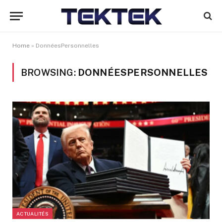
Home
»
DonnéesPersonnelles
BROWSING:
DONNÉESPERSONNELLES
ACTUALITÉS